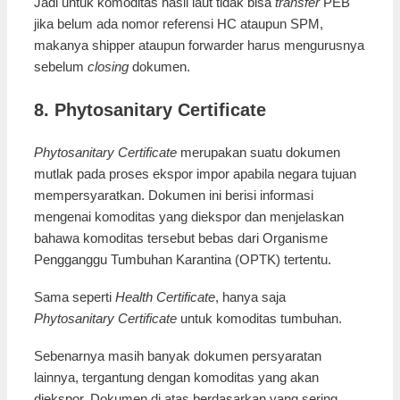
Jadi untuk komoditas hasil laut tidak bisa
transfer
PEB
jika belum ada nomor referensi HC ataupun SPM,
makanya shipper ataupun forwarder harus mengurusnya
sebelum
closing
dokumen.
8. Phytosanitary Certificate
Phytosanitary Certificate
merupakan suatu dokumen
mutlak pada proses ekspor impor apabila negara tujuan
mempersyaratkan. Dokumen ini berisi informasi
mengenai komoditas yang diekspor dan menjelaskan
bahawa komoditas tersebut bebas dari Organisme
Pengganggu Tumbuhan Karantina (OPTK) tertentu.
Sama seperti
Health Certificate
, hanya saja
Phytosanitary Certificate
untuk komoditas tumbuhan.
Sebenarnya masih banyak dokumen persyaratan
lainnya, tergantung dengan komoditas yang akan
diekspor. Dokumen di atas berdasarkan yang sering