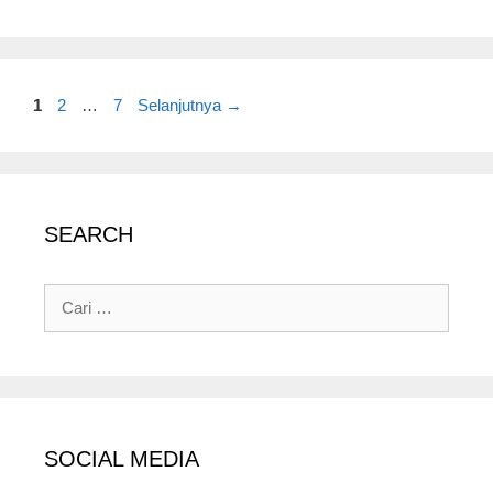
Halaman
Halaman
Halaman
1
2
…
7
Selanjutnya
→
SEARCH
Cari
untuk:
SOCIAL MEDIA