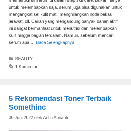
memasukkan serum di dalam step skincare. Bukan hanya
untuk melembapkan saja, serum juga bisa digunakan untuk
mengangkat sel kulit mati, menghilangkan noda bekas
jerawat, dll. Cairan yang mengandung banyak bahan aktif
ini sangat bermanfaat untuk menutrisi dan melembapkan
kulit hingga bagian terdalam. Namun, sebelum mencari
serum apa …
Baca Selengkapnya
Kategori
BEAUTY
1 Komentar
5 Rekomendasi Toner Terbaik
Somethinc
30 Juni 2022
oleh
Antin Aprianti