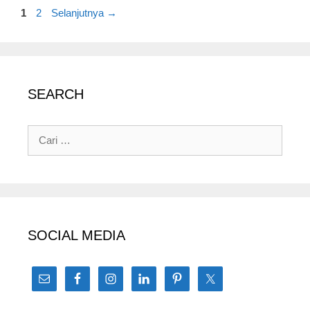
Halaman
Halaman
1
2
Selanjutnya
→
SEARCH
Cari
untuk:
SOCIAL MEDIA