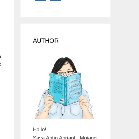
AUTHOR
i
p
Hallo!
Saya Antin Aprianti. Mojang