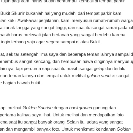
 tujuh pagi kami harus sudah berkumpul kembali di tempat parkir.
 Bukit Sikunir bukanlah hal yang mudah, dari tempat parkir kami
lan kaki. Awal-awal perjalanan, kami menyusuri rumah-rumah warga
 anak tangga yang sangat tinggi, dan saat itu sangat ramai padahal
 masih harus melewati jalan bertanah yang sangat berdebu karena
ingin terbang saja agar segera sampai di atas Bukit.
hat, sekitar setengah lima saya dan beberapa teman lainnya sampai d
gin berhembus sangat kencang, dan hembusan hawa dinginnya menyusu
ainnya, tapi percuma saja saat itu masih sangat gelap dan terlalu
man-teman lainnya dan tempat untuk melihat
golden sunrise
sangat
e bagian bawah bukit.
tapi melihat
Golden Sunrise
dengan
background
gunung dan
pertama kalinya saya lihat. Untuk melihat dan mendapatkan foto
ena saat itu sangat banyak orang. Selain itu, udara yang sangat
gan dan mengambil banyak foto. Untuk menikmati keindahan
Golden