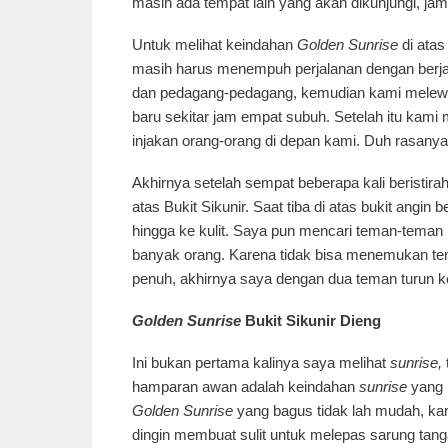
masih ada tempat lain yang akan dikunjungi, jam
Untuk melihat keindahan
Golden
Sunrise
di atas
masih harus menempuh perjalanan dengan berja
dan pedagang-pedagang, kemudian kami melewati
baru sekitar jam empat subuh. Setelah itu kami
injakan orang-orang di depan kami. Duh rasanya 
Akhirnya setelah sempat beberapa kali beristira
atas Bukit Sikunir. Saat tiba di atas bukit an
hingga ke kulit. Saya pun mencari teman-teman l
banyak orang. Karena tidak bisa menemukan te
penuh, akhirnya saya dengan dua teman turun k
Golden Sunrise
Bukit Sikunir Dieng
Ini bukan pertama kalinya saya melihat
sunrise,
hamparan awan adalah keindahan
sunrise
yang 
Golden Sunrise
yang bagus tidak lah mudah, kar
dingin membuat sulit untuk melepas sarung tan