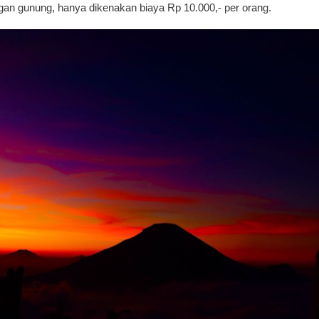
 gunung, hanya dikenakan biaya Rp 10.000,- per orang.