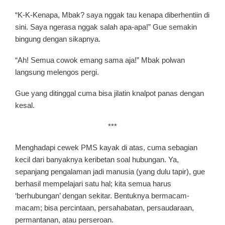
“K-K-Kenapa, Mbak? saya nggak tau kenapa diberhentiin di
sini. Saya ngerasa nggak salah apa-apa!” Gue semakin
bingung dengan sikapnya.
“Ah! Semua cowok emang sama aja!” Mbak polwan
langsung melengos pergi.
Gue yang ditinggal cuma bisa jilatin knalpot panas dengan
kesal.
***
Menghadapi cewek PMS kayak di atas, cuma sebagian
kecil dari banyaknya keribetan soal hubungan. Ya,
sepanjang pengalaman jadi manusia (yang dulu tapir), gue
berhasil mempelajari satu hal; kita semua harus
‘berhubungan’ dengan sekitar. Bentuknya bermacam-
macam; bisa percintaan, persahabatan, persaudaraan,
permantanan, atau perseroan.